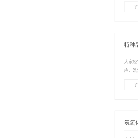
了
特种
大家经
应、洗
了
氢氧