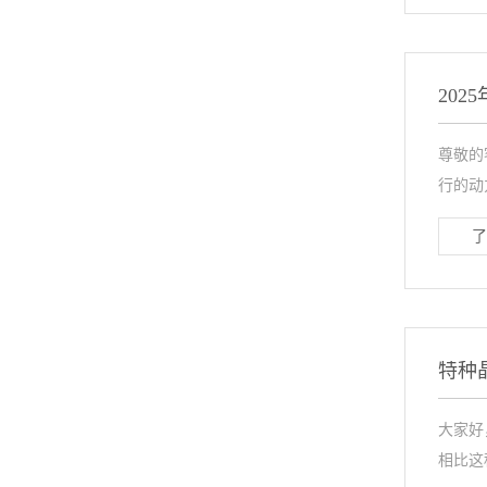
20
尊敬的
行的动
了
特种
大家好
相比这