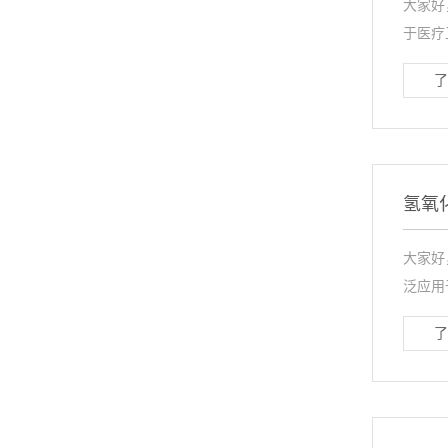
大家好
于医疗
了
氢氧
大家好
泛应用
了