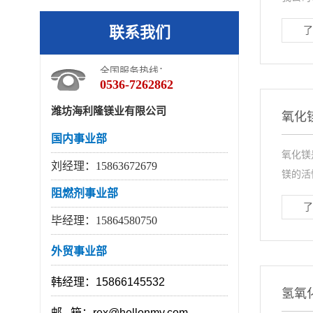
联系我们
了
全国服务热线：
0536-7262862
潍坊海利隆镁业有限公司
氧化
国内事业部
氧化镁
刘经理：15863672679
镁的活
阻燃剂事业部
了
毕经理：15864580750
外贸事业部
韩经理：15866145532
氢氧
邮 箱：rex@hellonmy.com