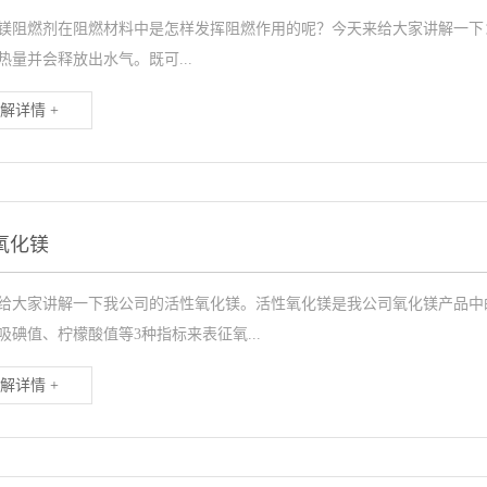
镁阻燃剂在阻燃材料中是怎样发挥阻燃作用的呢？今天来给大家讲解一下
热量并会释放出水气。既可...
解详情 +
氧化镁
给大家讲解一下我公司的活性氧化镁。活性氧化镁是我公司氧化镁产品中
吸碘值、柠檬酸值等3种指标来表征氧...
解详情 +