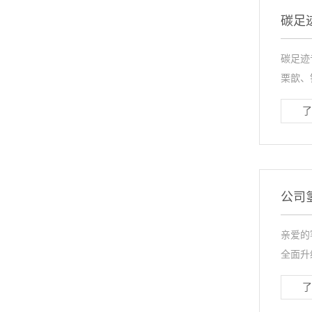
碳足
碳足迹
栗歆、
了
公司
亲爱的
全面升
了