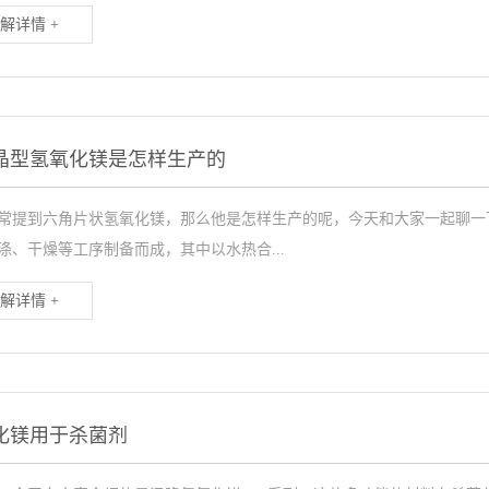
解详情 +
晶型氢氧化镁是怎样生产的
常提到六角片状氢氧化镁，那么他是怎样生产的呢，今天和大家一起聊一
涤、干燥等工序制备而成，其中以水热合...
解详情 +
化镁用于杀菌剂