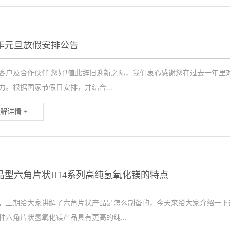
25年元旦放假安排公告
客户及合作伙伴:您好!值此辞旧迎新之际，我们衷心感谢您在过去一年里
力。根据国家节假日安排，并结合...
解详情 +
晶型六角片状H14系列高纯氢氧化镁的特点
，上期给大家讲解了六角片状产品是怎么制备的，今天来给大家介绍一下
种六角片状氢氧化镁产品具有更高的纯...