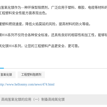
高纯氢氧化镁作为—种环保型阻燃剂，广泛应用于塑料、橡胶、电缆等材料
工程塑料安全性能方面表现出色。
缓塑料燃烧速度，降低火焰莫延的风险，提高材料的防火等级。
镁H16系列不仅符合各种安全标准，还具有良好的相容性和加工性，能够
氧化镁H16系列，让您的工程塑料产品更安全、更可靠。
氢氧化镁
工程塑料阻燃剂
http://www.hellonmy.com/news/474.html
高纯氢氧化镁的应用（一）制备高纯氧化镁